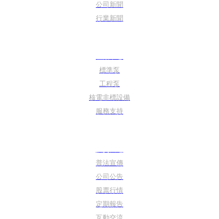
公司新聞
行業新聞
產品中心
標準泵
工程泵
核電非標設備
服務支持
投資天地
普法宣傳
公司公告
股票行情
定期報告
互動交流