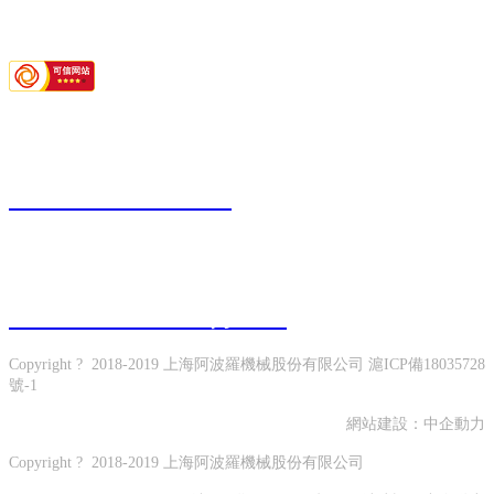
服務熱線:
聯系人:陳經理
+86-21-67159999
咨詢熱線:
聯系人:陳經理
+86- 21-67159999轉8050
Copyright ? 2018-2019 上海阿波羅機械股份有限公司
滬ICP備18035728
號-1
網站建設：中企動力
Copyright ? 2018-2019 上海阿波羅機械股份有限公司