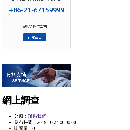
網上調查
分類：
聯系我們
發布時間：
2019-10-24 00:00:00
訪問量：
0