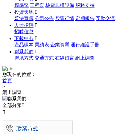
標準泵
工程泵
核電非標設備
服務支持
投資天地

普法宣傳
公司公告
股票行情
定期報告
互動交流
人才招聘

招聘信息
下載中心

產品樣本
業績表
企業資質
運行維護手冊
聯系我們

聯系方式
交通方式
在線留言
網上調查
您現在的位置：
首頁
>
網上調查
全部分類

