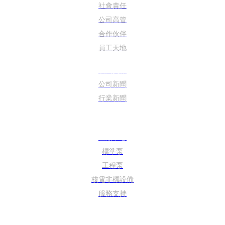
社會責任
公司高管
合作伙伴
員工天地
新聞資訊
公司新聞
行業新聞
產品中心
標準泵
工程泵
核電非標設備
服務支持