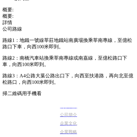
概要:
概要:
詳情
公司路線
路線1：地鐵一號線莘莊地鐵站南廣場換乘莘南專線，至億松
路口下車，向西100米即到。
路線2：南橋汽車站換乘莘南專線或南嘉線，至億松路口下
車，向西100米即到。
路線3：A4公路大葉公路出口下，向西至扶港路，再向北至億
松路口，向西100米即到。
掃二維碼用手機看
關于我們
公司簡介
企業文化
企業戰略