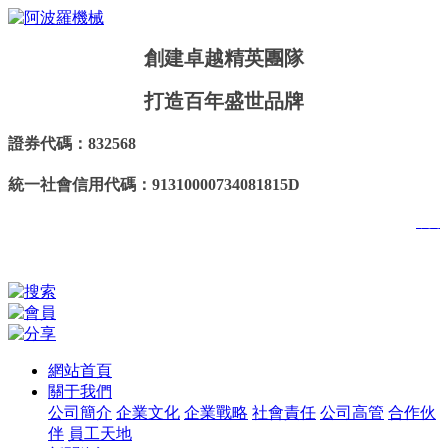
創建卓越精英團隊
打造百年盛世品牌
證券代碼：832568
統一社會信用代碼：91310000734081815D
中文
English
網站首頁
關于我們
公司簡介
企業文化
企業戰略
社會責任
公司高管
合作伙
伴
員工天地