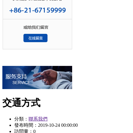
交通方式
分類：
聯系我們
發布時間：
2019-10-24 00:00:00
訪問量：
0