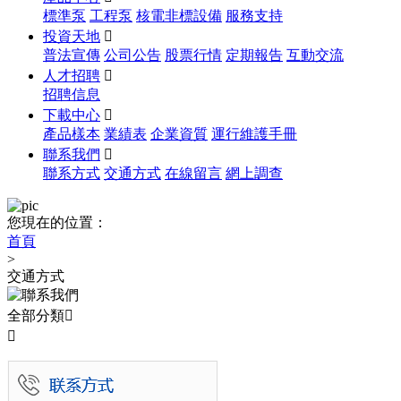
標準泵
工程泵
核電非標設備
服務支持
投資天地

普法宣傳
公司公告
股票行情
定期報告
互動交流
人才招聘

招聘信息
下載中心

產品樣本
業績表
企業資質
運行維護手冊
聯系我們

聯系方式
交通方式
在線留言
網上調查
您現在的位置：
首頁
>
交通方式
全部分類

