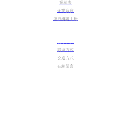
業績表
企業資質
運行維護手冊
聯系我們
聯系方式
交通方式
在線留言