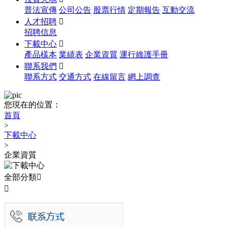
普法宣傳
公司公告
股票行情
定期報告
互動交流
人才招聘

招聘信息
下載中心

產品樣本
業績表
企業資質
運行維護手冊
聯系我們

聯系方式
交通方式
在線留言
網上調查
您現在的位置：
首頁
>
下載中心
>
企業資質
全部分類

